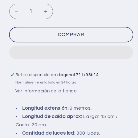
Reducir
Aumentar
cantidad
cantidad
para
para
Luz
Luz
COMPRAR
de
de
navidad
navidad
tipocortina
tipocortina
9mts
9mts
x
x
45cm
45cm
Retiro disponible en
diagonal 71 b 98b14
300LED
300LED
Normalmente está listo en 24 horas
Color
Color
Ver información de la tienda
Blanco
Blanco
Longitud extensión:
9 metros.
Longitud de caída aprox:
Larga: 45 cm /
Corta: 20 cm.
Cantidad de luces led:
300 luces.