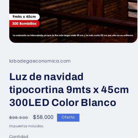
Abrir
elemento
multimedia
1
labodegaeconomica.com
en
una
ventana
Luz de navidad
modal
tipocortina 9mts x 45cm
300LED Color Blanco
Precio
Precio
$58.000
Oferta
$98.500
habitual
de
Impuestos incluidos.
oferta
Cantidad
Cantidad