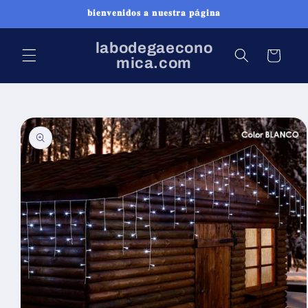
Ir
𝐛𝐢𝐞𝐧𝐯𝐞𝐧𝐢𝐝𝐨𝐬 𝐚 𝐧𝐮𝐞𝐬𝐭𝐫𝐚 𝐩á𝐠𝐢𝐧𝐚
directamente
al contenido
labodegaecono
Carrito
mica.com
Ir
directamente
a la
información
del producto