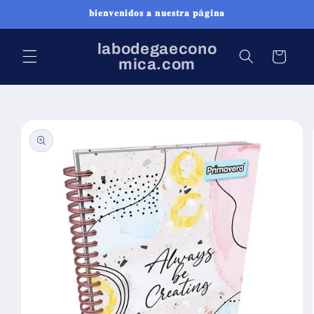
Ir
𝐛𝐢𝐞𝐧𝐯𝐞𝐧𝐢𝐝𝐨𝐬 𝐚 𝐧𝐮𝐞𝐬𝐭𝐫𝐚 𝐩á𝐠𝐢𝐧𝐚
directamente
al contenido
labodegaecono
Carrito
mica.com
Ir
directamente
a la
información
del producto