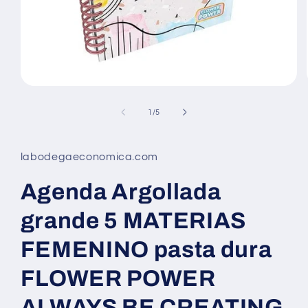
Abrir
elemento
multimedia
de
1
/
5
1
en
una
ventana
labodegaeconomica.com
modal
Agenda Argollada
grande 5 MATERIAS
FEMENINO pasta dura
FLOWER POWER
ALWAYS BE CREATING