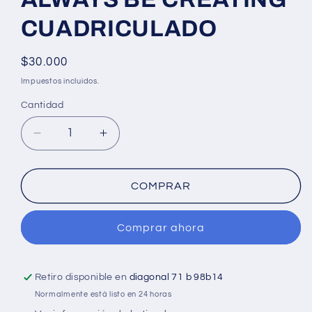
CUADRICULADO
Precio
$30.000
habitual
Impuestos incluidos.
Cantidad
Cantidad
Reducir
Aumentar
cantidad
cantidad
para
para
Agenda
Agenda
COMPRAR
Argollada
Argollada
grande
grande
Comprar ahora
5
5
MATERIAS
MATERIAS
FEMENINO
FEMENINO
pasta
pasta
Retiro disponible en
diagonal 71 b 98b14
dura
dura
Normalmente está listo en 24 horas
FLOWER
FLOWER