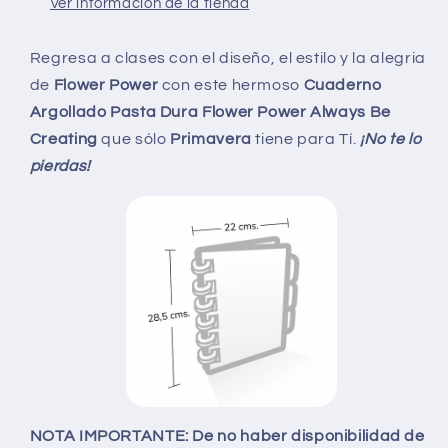
Ver información de la tienda
POWER
POWER
ALWAYS
ALWAYS
BE
BE
Regresa a clases con el diseño, el estilo y la alegria
CREATING
CREATING
de
Flower Power
con este hermoso
Cuaderno
CUADRICULADO
CUADRICULADO
Argollado Pasta Dura Flower Power Always Be
Creating
que sólo
Primavera
tiene para Tí.
¡No te lo
pierdas!
NOTA IMPORTANTE:
De no haber disponibilidad de