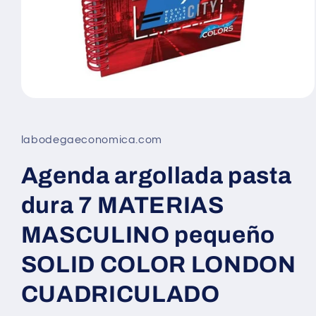
Abrir
elemento
multimedia
1
labodegaeconomica.com
en
una
ventana
Agenda argollada pasta
modal
dura 7 MATERIAS
MASCULINO pequeño
SOLID COLOR LONDON
CUADRICULADO