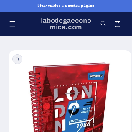
Ir
𝐛𝐢𝐞𝐧𝐯𝐞𝐧𝐢𝐝𝐨𝐬 𝐚 𝐧𝐮𝐞𝐬𝐭𝐫𝐚 𝐩á𝐠𝐢𝐧𝐚
directamente
al contenido
labodegaecono
Carrito
mica.com
Ir
directamente
a la
información
del producto