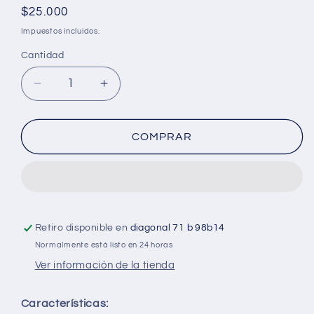
Precio
$25.000
habitual
Impuestos incluidos.
Cantidad
Cantidad
Reducir
Aumentar
cantidad
cantidad
para
para
Agenda
Agenda
COMPRAR
argollada
argollada
pasta
pasta
dura
dura
7
7
MATERIAS
MATERIAS
MASCULINO
MASCULINO
Retiro disponible en
diagonal 71 b 98b14
pequeño
pequeño
Normalmente está listo en 24 horas
SOLID
SOLID
Ver información de la tienda
COLOR
COLOR
LONDON
LONDON
Características:
CUADRICULADO
CUADRICULADO