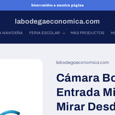
𝐛𝐢𝐞𝐧𝐯𝐞𝐧𝐢𝐝𝐨𝐬 𝐚 𝐧𝐮𝐞𝐬𝐭𝐫𝐚 𝐩á𝐠𝐢𝐧𝐚
labodegaeconomica.com
A NAVIDEÑA
FERIA ESCOLAR
MÁS PRODUCTOS
H
labodegaeconomica.com
Cámara Bo
Entrada M
Mirar Desd