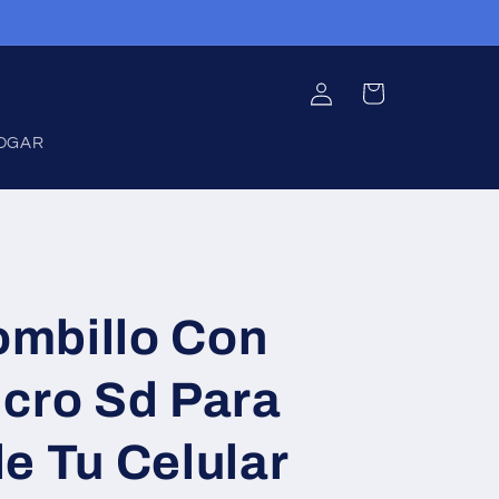
Iniciar
Carrito
sesión
OGAR
mbillo Con
icro Sd Para
e Tu Celular