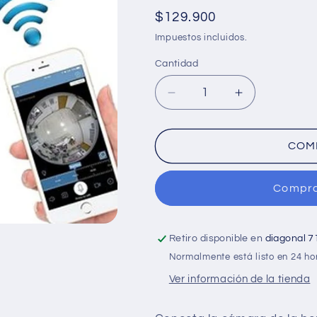
Precio
$129.900
habitual
Impuestos incluidos.
Cantidad
Cantidad
Reducir
Aumentar
cantidad
cantidad
para
para
Cámara
Cámara
COM
Bombillo
Bombillo
Con
Con
Compra
Entrada
Entrada
Micro
Micro
Sd
Sd
Para
Para
Retiro disponible en
diagonal 7
Mirar
Mirar
Normalmente está listo en 24 ho
Desde
Desde
Ver información de la tienda
Tu
Tu
Celular
Celular