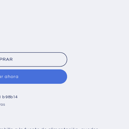
PRAR
r ahora
1 b 98b14
ras