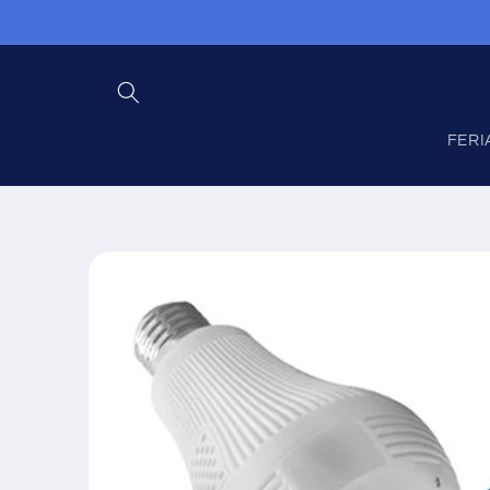
Ir
directamente
al contenido
FERI
Ir
directamente
a la
información
del producto