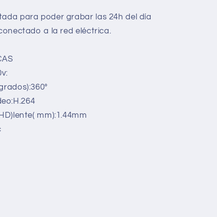
tada para poder grabar las 24h del día
 conectado a la red eléctrica.
CAS
v:
 grados):360°
deo:H.264
o-HD)lente( mm):1.44mm
c