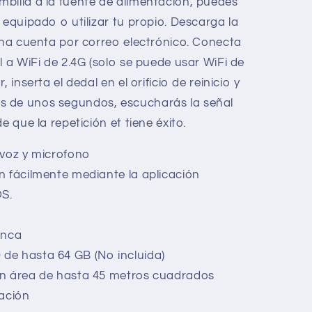
billa a la fuente de alimentación, puedes
 equipado o utilizar tu propio. Descarga la
 una cuenta por correo electrónico. Conecta
l a WiFi de 2.4G (solo se puede usar WiFi de
 inserta el dedal en el orificio de reinicio y
s de unos segundos, escucharás la señal
e que la repetición et tiene éxito.
avoz y microfono
n fácilmente mediante la aplicación
OS.
anca
de hasta 64 GB (No incluida)
un área de hasta 45 metros cuadrados
zación