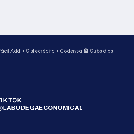
 fácil Addi • Sistecrédito • Codensa 🏦 Subsidios
TIK TOK
@LABODEGAECONOMICA1