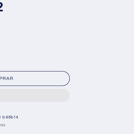
2
PRAR
1 b 98b14
ras