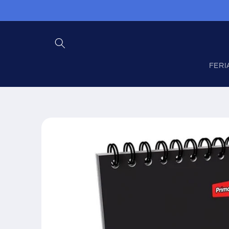
Ir
directamente
al contenido
FERI
Ir
directamente
a la
información
del producto