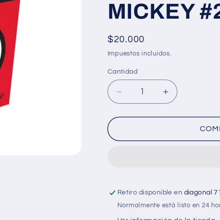
MICKEY #
Precio
$20.000
habitual
Impuestos incluidos.
Cantidad
Cantidad
Reducir
Aumentar
cantidad
cantidad
para
para
Cuaderno
Cuaderno
COM
argollado
argollado
vertical
vertical
cuadriculado
cuadriculado
UNISEX
UNISEX
pasta
pasta
dura
dura
Retiro disponible en
diagonal 7
MICKEY
MICKEY
Normalmente está listo en 24 ho
#2
#2