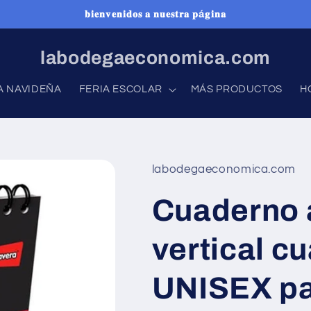
𝐛𝐢𝐞𝐧𝐯𝐞𝐧𝐢𝐝𝐨𝐬 𝐚 𝐧𝐮𝐞𝐬𝐭𝐫𝐚 𝐩á𝐠𝐢𝐧𝐚
labodegaeconomica.com
A NAVIDEÑA
FERIA ESCOLAR
MÁS PRODUCTOS
H
labodegaeconomica.com
Cuaderno 
vertical c
UNISEX pa