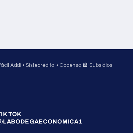
 fácil Addi • Sistecrédito • Codensa 🏦 Subsidios
TIK TOK
@LABODEGAECONOMICA1