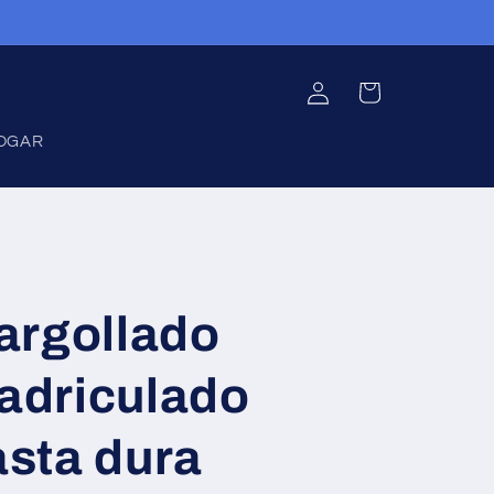
Iniciar
Carrito
sesión
OGAR
argollado
uadriculado
sta dura