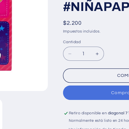
#NIÑAPA
Precio
$2.200
habitual
Impuestos incluidos.
Cantidad
Cantidad
Reducir
Aumentar
cantidad
cantidad
para
para
Cuaderno
Cuaderno
COM
cosido
cosido
grande
grande
Compra
de
de
100
100
hojas
hojas
cuadriculado
cuadriculado
Retiro disponible en
diagonal 7
23CM
23CM
Normalmente está listo en 24 ho
X
X