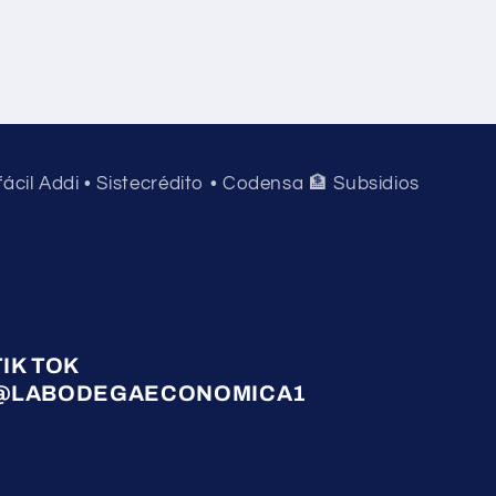
 fácil Addi • Sistecrédito • Codensa 🏦 Subsidios
TIK TOK
@LABODEGAECONOMICA1