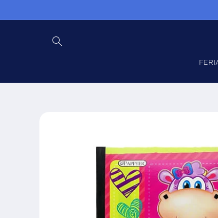
Ir
directamente
al contenido
FERI
Ir
directamente
a la
información
del producto