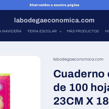
𝐛𝐢𝐞𝐧𝐯𝐞𝐧𝐢𝐝𝐨𝐬 𝐚 𝐧𝐮𝐞𝐬𝐭𝐫𝐚 𝐩á𝐠𝐢𝐧𝐚
labodegaeconomica.com
A NAVIDEÑA
FERIA ESCOLAR
MÁS PRODUCTOS
H
labodegaeconomica.com
Cuaderno 
de 100 hoj
23CM X 18