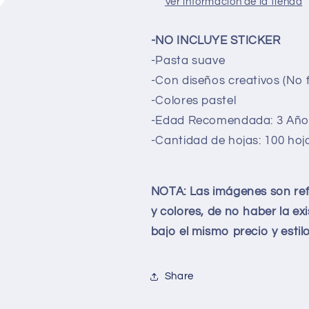
Ver información de la tienda
18
18
#NIÑAPAPPYER
#NIÑAPAPP
-NO INCLUYE STICKER
-Pasta
suave
-Con diseños creativos (No f
-Colores pastel
-Edad Recomendada: 3 Año
-Cantidad de hojas: 100 hoj
NOTA: Las imágenes son refe
y colores, de no haber la ex
bajo el mismo precio y estilo
Share