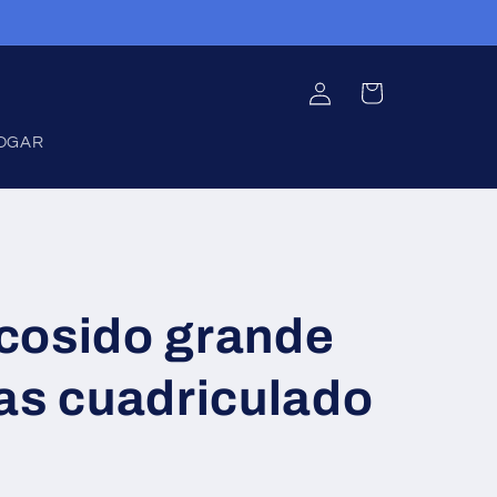
Iniciar
Carrito
sesión
OGAR
cosido grande
as cuadriculado