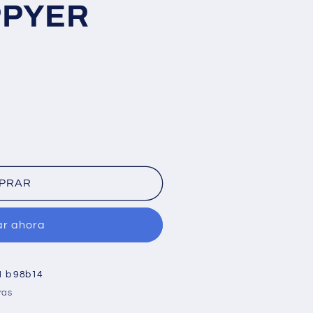
PPYER
PRAR
r ahora
1 b 98b14
ras