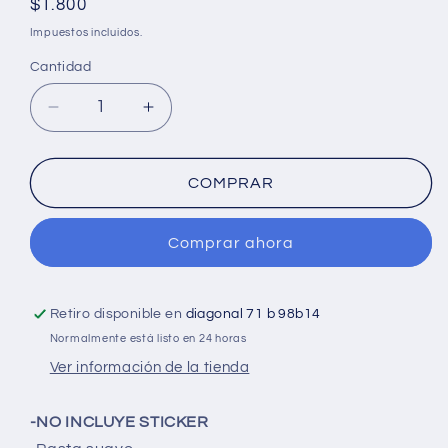
Precio
$1.800
habitual
Impuestos incluidos.
Cantidad
Cantidad
Reducir
Aumentar
cantidad
cantidad
para
para
Cuaderno
Cuaderno
COMPRAR
cosido
cosido
grande
grande
Comprar ahora
de
de
50
50
hojas
hojas
cuadriculado
cuadriculado
Retiro disponible en
diagonal 71 b 98b14
23CM
23CM
Normalmente está listo en 24 horas
X
X
Ver información de la tienda
18
18
#NIÑOQNOTA
#NIÑOQNOTA
-NO INCLUYE STICKER