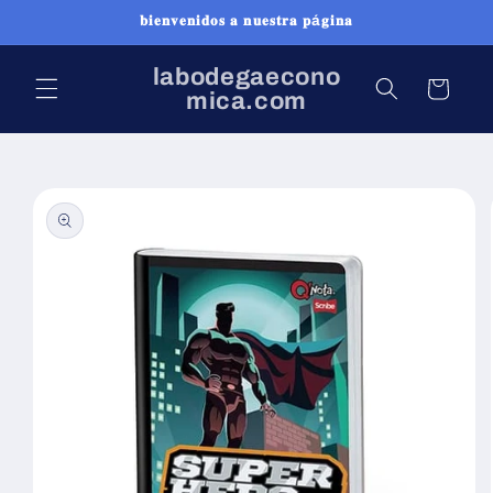
Ir
𝐛𝐢𝐞𝐧𝐯𝐞𝐧𝐢𝐝𝐨𝐬 𝐚 𝐧𝐮𝐞𝐬𝐭𝐫𝐚 𝐩á𝐠𝐢𝐧𝐚
directamente
al contenido
labodegaecono
Carrito
mica.com
Ir
directamente
a la
información
del producto