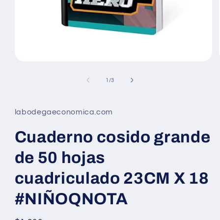
Abrir
elemento
multimedia
de
1
/
3
1
en
una
ventana
labodegaeconomica.com
modal
Cuaderno cosido grande
de 50 hojas
cuadriculado 23CM X 18
#NIÑOQNOTA