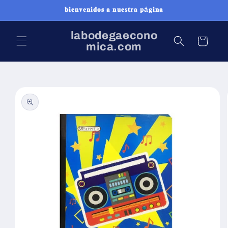
Ir
𝐛𝐢𝐞𝐧𝐯𝐞𝐧𝐢𝐝𝐨𝐬 𝐚 𝐧𝐮𝐞𝐬𝐭𝐫𝐚 𝐩á𝐠𝐢𝐧𝐚
directamente
al contenido
labodegaecono
Carrito
mica.com
Ir
directamente
a la
información
del producto