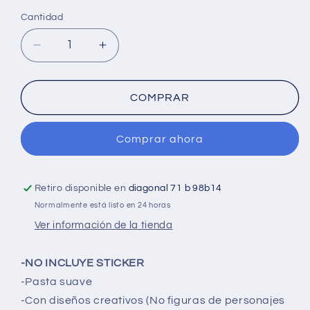
Cantidad
Cantidad
Reducir
Aumentar
cantidad
cantidad
para
para
Cuaderno
Cuaderno
COMPRAR
cosido
cosido
grande
grande
Comprar ahora
de
de
50
50
hojas
hojas
ferrocarril
ferrocarril
Retiro disponible en
diagonal 71 b 98b14
23CM
23CM
Normalmente está listo en 24 horas
X
X
Ver información de la tienda
18
18
#NIÑOFAMA
#NIÑOFAMA
-NO INCLUYE STICKER
-Pasta
suave
-Con diseños creativos (No figuras de personajes