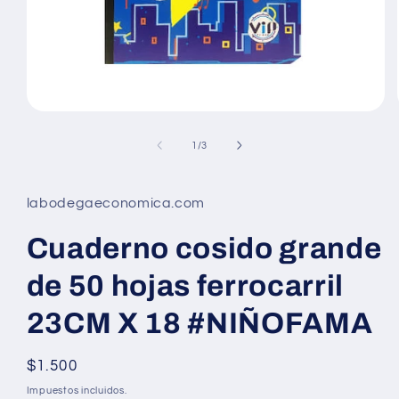
Abrir
elemento
multimedia
de
1
/
3
1
en
una
ventana
labodegaeconomica.com
modal
Cuaderno cosido grande
de 50 hojas ferrocarril
23CM X 18 #NIÑOFAMA
Precio
$1.500
habitual
Impuestos incluidos.