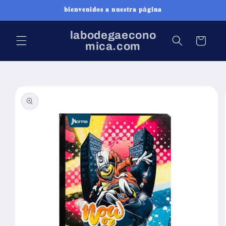
Ir
𝐛𝐢𝐞𝐧𝐯𝐞𝐧𝐢𝐝𝐨𝐬 𝐚 𝐧𝐮𝐞𝐬𝐭𝐫𝐚 𝐩á𝐠𝐢𝐧𝐚
directamente
al contenido
labodegaecono
Carrito
mica.com
Ir
directamente
a la
información
del producto