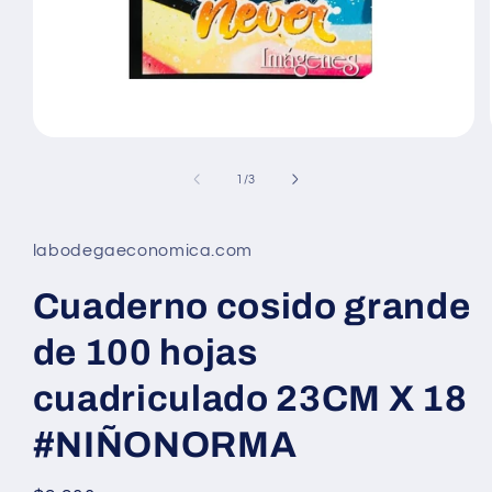
Abrir
elemento
multimedia
de
1
/
3
1
en
una
ventana
labodegaeconomica.com
modal
Cuaderno cosido grande
de 100 hojas
cuadriculado 23CM X 18
#NIÑONORMA