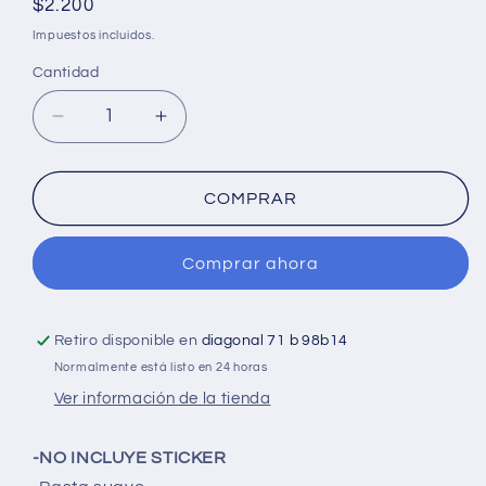
Precio
$2.200
habitual
Impuestos incluidos.
Cantidad
Cantidad
Reducir
Aumentar
cantidad
cantidad
para
para
Cuaderno
Cuaderno
COMPRAR
cosido
cosido
grande
grande
Comprar ahora
de
de
100
100
hojas
hojas
cuadriculado
cuadriculado
Retiro disponible en
diagonal 71 b 98b14
23CM
23CM
Normalmente está listo en 24 horas
X
X
Ver información de la tienda
18
18
#NIÑONORMA
#NIÑONORMA
-NO INCLUYE STICKER