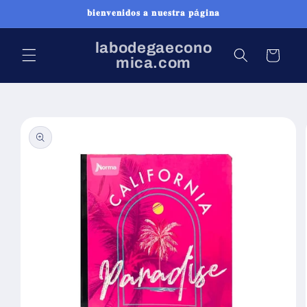
Ir
𝐛𝐢𝐞𝐧𝐯𝐞𝐧𝐢𝐝𝐨𝐬 𝐚 𝐧𝐮𝐞𝐬𝐭𝐫𝐚 𝐩á𝐠𝐢𝐧𝐚
directamente
al contenido
labodegaecono
Carrito
mica.com
Ir
directamente
a la
información
del producto