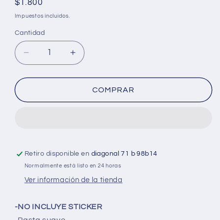
Precio
$1.800
habitual
Impuestos incluidos.
Cantidad
Cantidad
Reducir
Aumentar
cantidad
cantidad
para
para
Cuaderno
Cuaderno
COMPRAR
cosido
cosido
grande
grande
de
de
50
50
hojas
hojas
cuadriculado
cuadriculado
Retiro disponible en
diagonal 71 b 98b14
23CM
23CM
Normalmente está listo en 24 horas
X
X
Ver información de la tienda
18
18
#NIÑANORMA
#NIÑANORMA
-NO INCLUYE STICKER