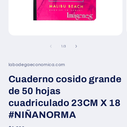
Abrir
elemento
multimedia
de
1
/
3
1
en
una
ventana
labodegaeconomica.com
modal
Cuaderno cosido grande
de 50 hojas
cuadriculado 23CM X 18
#NIÑANORMA