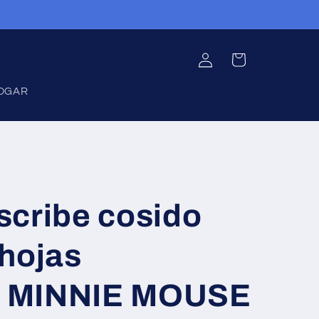
Iniciar
Carrito
sesión
OGAR
scribe cosido
 hojas
il MINNIE MOUSE