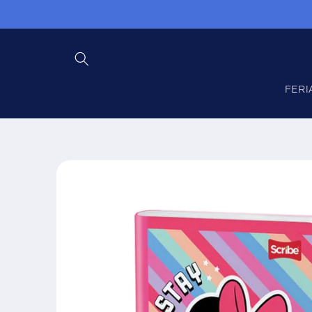
Ir
directamente
al contenido
FERI
Ir
directamente
a la
información
del producto