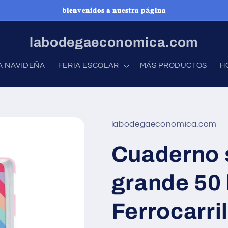
𝐛𝐢𝐞𝐧𝐯𝐞𝐧𝐢𝐝𝐨𝐬 𝐚 𝐧𝐮𝐞𝐬𝐭𝐫𝐚 𝐩á𝐠𝐢𝐧𝐚
labodegaeconomica.com
A NAVIDEÑA
FERIA ESCOLAR
MÁS PRODUCTOS
H
labodegaeconomica.com
Cuaderno 
grande 50
Ferrocarr