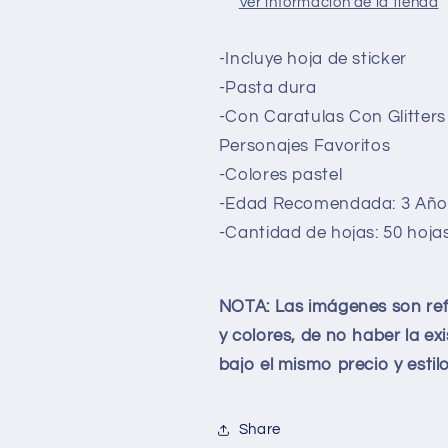
Ver información de la tienda
#2
#2
Niñas
Niñas
-Incluye hoja de sticker
-Pasta dura
-Con Caratulas Con Glitter
Personajes Favoritos
-Colores pastel
-Edad Recomendada: 3 Año
-Cantidad de hojas: 50 hoja
NOTA: Las imágenes son refe
y colores, de no haber la ex
bajo el mismo precio y estilo
Share