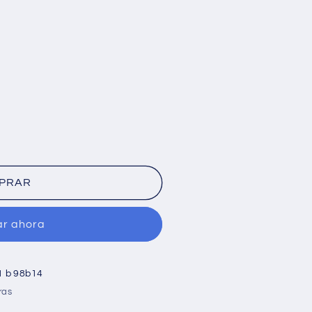
PRAR
r ahora
1 b 98b14
ras