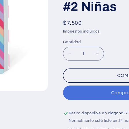
#2 Niñas
Precio
$7.500
habitual
Impuestos incluidos.
Cantidad
Cantidad
Reducir
Aumentar
cantidad
cantidad
para
para
Cuaderno
Cuaderno
COM
scribe
scribe
cosido
cosido
Compra
grande
grande
50
50
hojas
hojas
Ferrocarril
Ferrocarril
Retiro disponible en
diagonal 7
MINNIE
MINNIE
Normalmente está listo en 24 ho
MOUSE
MOUSE