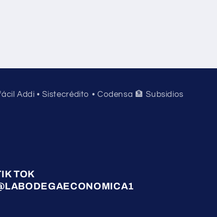
 fácil Addi • Sistecrédito • Codensa 🏦 Subsidios
TIK TOK
@LABODEGAECONOMICA1