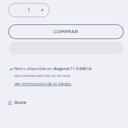
Reducir
Aumentar
cantidad
cantidad
para
para
Escarcha
Escarcha
COMPRAR
líquida
líquida
3D
3D
60g
60g
x
x
UNIDAD
UNIDAD
Color
Color
Retiro disponible en
diagonal 71 b 98b14
Plateado
Plateado
Normalmente está listo en 24 horas
Ver información de la tienda
Share