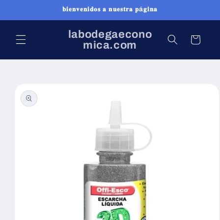
Ir
𝐛𝐢𝐞𝐧𝐯𝐞𝐧𝐢𝐝𝐨𝐬 𝐚 𝐧𝐮𝐞𝐬𝐭𝐫𝐚 𝐩á𝐠𝐢𝐧𝐚
directamente
al contenido
labodegaecono
Carrito
mica.com
Ir
directamente
a la
información
del producto