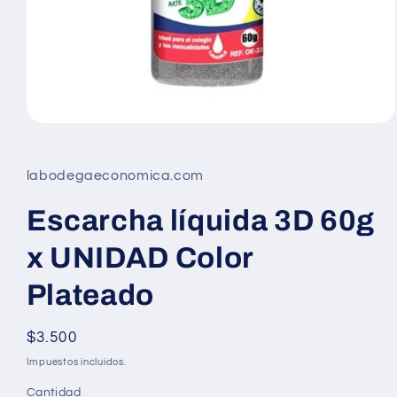
Abrir
elemento
multimedia
1
labodegaeconomica.com
en
una
ventana
Escarcha líquida 3D 60g
modal
x UNIDAD Color
Plateado
Precio
$3.500
habitual
Impuestos incluidos.
Cantidad
Cantidad