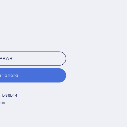
PRAR
r ahora
1 b 98b14
ras