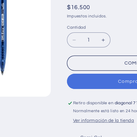
Precio
$16.500
habitual
Impuestos incluidos.
Cantidad
Cantidad
Reducir
Aumentar
cantidad
cantidad
para
para
Caja
Caja
COM
x12
x12
Esfero
Esfero
Compra
semi-
semi-
gel
gel
retractil
retractil
0.7mm
0.7mm
Retiro disponible en
diagonal 7
-
-
Normalmente está listo en 24 ho
OFFIESCO-
OFFIESCO-
Ver información de la tienda
Color
Color
Azul
Azul