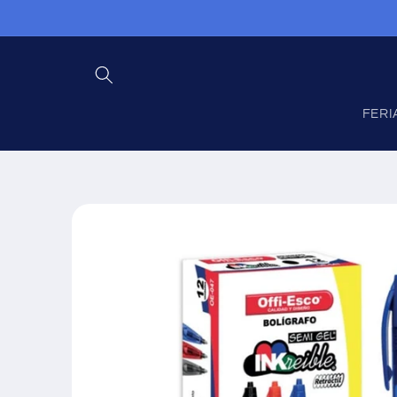
Ir
directamente
al contenido
FERI
Ir
directamente
a la
información
del producto