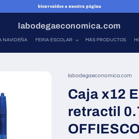
𝐛𝐢𝐞𝐧𝐯𝐞𝐧𝐢𝐝𝐨𝐬 𝐚 𝐧𝐮𝐞𝐬𝐭𝐫𝐚 𝐩á𝐠𝐢𝐧𝐚
labodegaeconomica.com
A NAVIDEÑA
FERIA ESCOLAR
MÁS PRODUCTOS
H
labodegaeconomica.com
Caja x12 E
retractil 0
OFFIESCO-