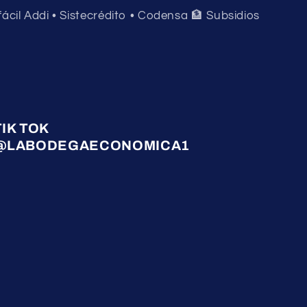
 fácil Addi • Sistecrédito • Codensa 🏦 Subsidios
TIK TOK
@LABODEGAECONOMICA1