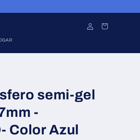
Iniciar
Carrito
sesión
OGAR
sfero semi-gel
.7mm -
 Color Azul