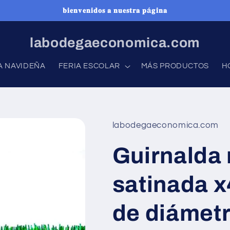
𝐛𝐢𝐞𝐧𝐯𝐞𝐧𝐢𝐝𝐨𝐬 𝐚 𝐧𝐮𝐞𝐬𝐭𝐫𝐚 𝐩á𝐠𝐢𝐧𝐚
labodegaeconomica.com
A NAVIDEÑA
FERIA ESCOLAR
MÁS PRODUCTOS
H
labodegaeconomica.com
Guirnalda
satinada x
de diámet