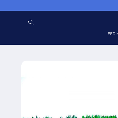
Ir
directamente
al contenido
FERI
Ir
directamente
a la
información
del producto