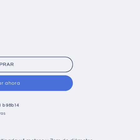
PRAR
r ahora
1 b 98b14
ras