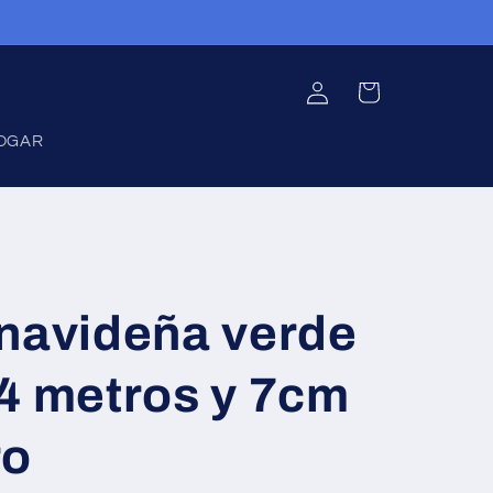
Iniciar
Carrito
sesión
OGAR
 navideña verde
4 metros y 7cm
ro