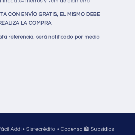
atinada x4 metros y 7cm de diámetro
A CON ENVÍO GRATIS, EL MISMO DEBE
REALIZA LA COMPRA
sta referencia, será notificado por medio
 fácil Addi • Sistecrédito • Codensa 🏦 Subsidios