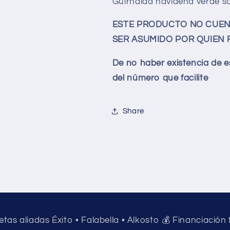
Guirnalda navideña verde s
ESTE PRODUCTO NO CUENT
SER ASUMIDO POR QUIEN 
De no haber existencia de e
del número que facilite
Share
jetas aliadas Éxito • Falabella • Alkosto 💰 Financiación