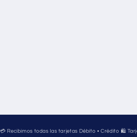
💳 Recibimos todas las tarjetas Débito • Crédito 🛍️ Tar