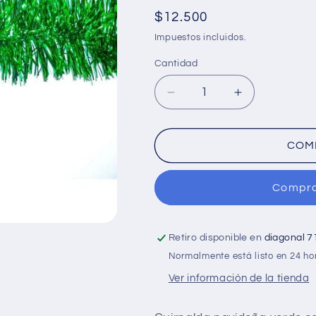
Precio
$12.500
habitual
Impuestos incluidos.
Cantidad
Cantidad
Reducir
Aumentar
cantidad
cantidad
para
para
Guirnalda
Guirnalda
COM
navideña
navideña
verde
verde
Compra
satinada
satinada
x4
x4
metros
metros
y
y
Retiro disponible en
diagonal 7
7cm
7cm
Normalmente está listo en 24 ho
de
de
Ver información de la tienda
diámetro
diámetro