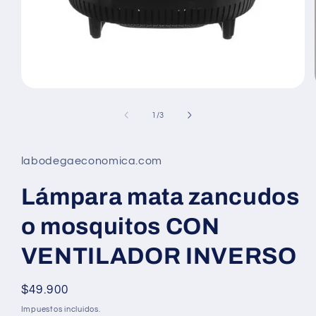
Abrir
elemento
multimedia
de
1
/
3
1
en
una
ventana
labodegaeconomica.com
modal
Lámpara mata zancudos
o mosquitos CON
VENTILADOR INVERSO
Precio
$49.900
habitual
Impuestos incluidos.