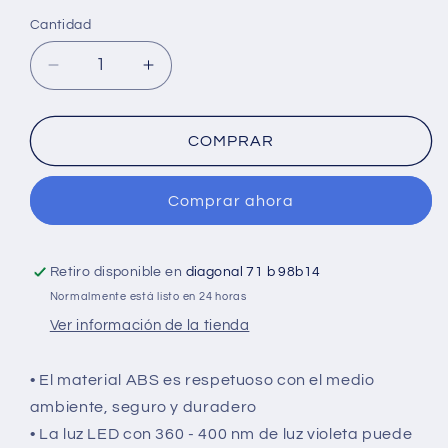
Cantidad
Cantidad
Reducir
Aumentar
cantidad
cantidad
para
para
Lámpara
Lámpara
COMPRAR
mata
mata
zancudos
zancudos
Comprar ahora
o
o
mosquitos
mosquitos
CON
CON
VENTILADOR
VENTILADOR
Retiro disponible en
diagonal 71 b 98b14
INVERSO
INVERSO
Normalmente está listo en 24 horas
Ver información de la tienda
• El material ABS es respetuoso con el medio
ambiente, seguro y duradero
• La luz LED con 360 - 400 nm de luz violeta puede