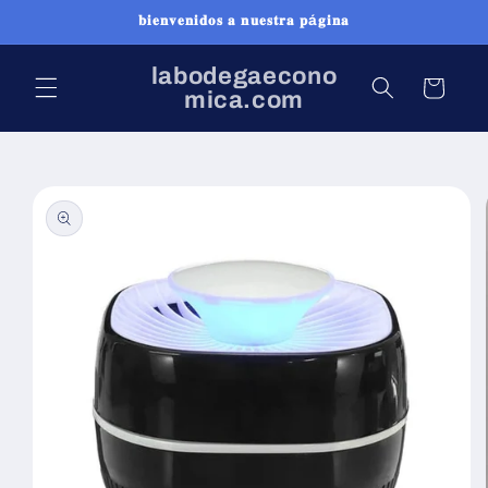
Ir
𝐛𝐢𝐞𝐧𝐯𝐞𝐧𝐢𝐝𝐨𝐬 𝐚 𝐧𝐮𝐞𝐬𝐭𝐫𝐚 𝐩á𝐠𝐢𝐧𝐚
directamente
al contenido
labodegaecono
Carrito
mica.com
Ir
directamente
a la
información
del producto