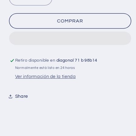
Reducir
Aumentar
cantidad
cantidad
para
para
Pegante
Pegante
COMPRAR
en
en
barra
barra
20g
20g
PEGASTIC
PEGASTIC
x
x
UNIDAD
UNIDAD
Retiro disponible en
diagonal 71 b 98b14
Normalmente está listo en 24 horas
Ver información de la tienda
Share