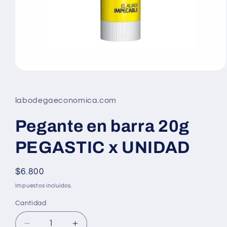
Abrir
elemento
multimedia
1
labodegaeconomica.com
en
una
ventana
Pegante en barra 20g
modal
PEGASTIC x UNIDAD
Precio
$6.800
habitual
Impuestos incluidos.
Cantidad
Cantidad