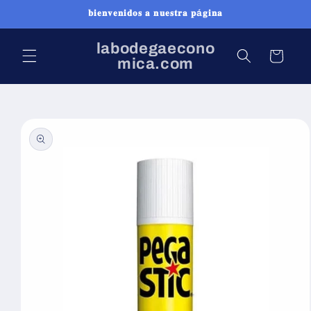
Ir
𝐛𝐢𝐞𝐧𝐯𝐞𝐧𝐢𝐝𝐨𝐬 𝐚 𝐧𝐮𝐞𝐬𝐭𝐫𝐚 𝐩á𝐠𝐢𝐧𝐚
directamente
al contenido
labodegaecono
Carrito
mica.com
Ir
directamente
a la
información
del producto