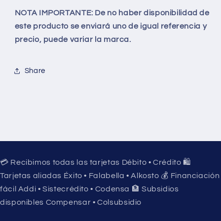
NOTA IMPORTANTE:
De no haber disponibilidad de
este producto se enviará uno de igual referencia y
precio, puede variar la marca.
Share
💳 Recibimos todas las tarjetas Débito • Crédito 🛍️
Tarjetas aliadas Éxito • Falabella • Alkosto 💰 Financiación
fácil Addi • Sistecrédito • Codensa 🏦 Subsidios
disponibles Compensar • Colsubsidio