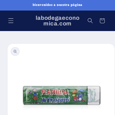
Ir
𝐛𝐢𝐞𝐧𝐯𝐞𝐧𝐢𝐝𝐨𝐬 𝐚 𝐧𝐮𝐞𝐬𝐭𝐫𝐚 𝐩á𝐠𝐢𝐧𝐚
directamente
al contenido
labodegaecono
Carrito
mica.com
Ir
directamente
a la
información
del producto