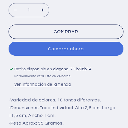
Reducir
Aumentar
cantidad
cantidad
para
para
Plastilina
Plastilina
COMPRAR
en
en
barra
barra
Comprar ahora
MI
MI
TRENSITO
TRENSITO
55g
55g
Colores
Colores
Retiro disponible en
diagonal 71 b 98b14
vivos
vivos
Normalmente está listo en 24 horas
Verde
Verde
Ver información de la tienda
Oscuro
Oscuro
-Variedad de colores. 18 tonos diferentes.
-Dimensiones Taco Individual: Alto 2,8 cm, Largo
11,5 cm, Ancho 1 cm.
-Peso Aprox: 55 Gramos.