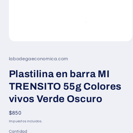
Abrir
elemento
multimedia
1
labodegaeconomica.com
en
una
ventana
Plastilina en barra MI
modal
TRENSITO 55g Colores
vivos Verde Oscuro
Precio
$850
habitual
Impuestos incluidos.
Cantidad
Cantidad